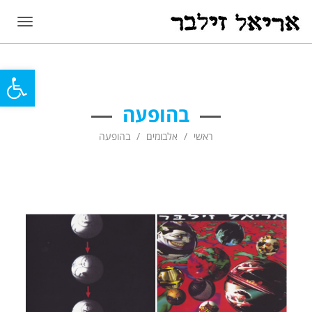
תפריט
פתח
סרג
בהופעה
נגי
ראשי
אלבומים
בהופעה