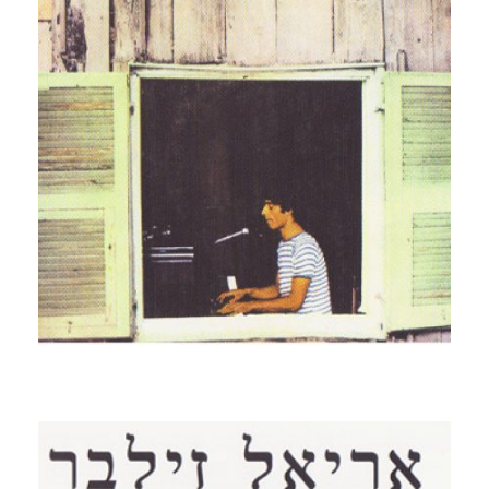
קרא עוד ←
רוצי שמוליק
1976, הדיסק הראשון של אריאל זילבר, דיסק המהפכה
במוסיקת הפופ – רוק בישראל"רוצי שמוליק" (מילים ולחן –
שמוליק צ'יזיק) עמד בראש מצעד הפזמונים מספר שיא